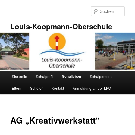
Zum
primären
Such
Inhalt
springen
Louis-Koopmann-Oberschule
Hauptmenü
Schulleben
Startseite
Schulprofil
Schulpersonal
Eltern
Schüler
Kontakt
Anmeldung an der LKO
AG „Kreativwerkstatt“