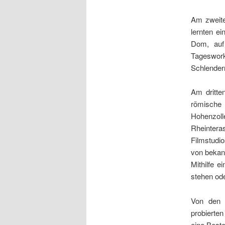
Am zweite
lernten e
Dom, auf
Tageswork
Schlender
Am dritte
römische
Hohenzoll
Rheinter
Filmstudi
von bekan
Mithilfe e
stehen ode
Von den 
probierte
eine Beste