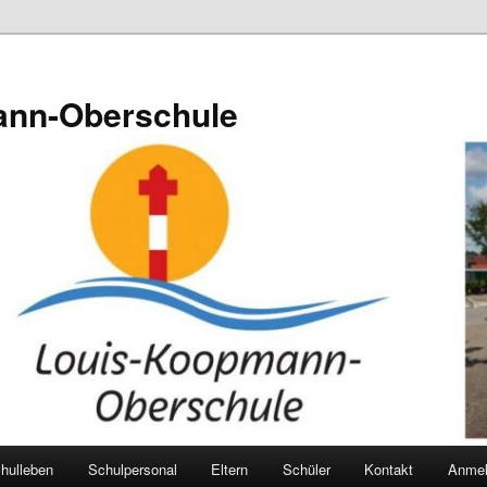
ann-Oberschule
hulleben
Schulpersonal
Eltern
Schüler
Kontakt
Anmel