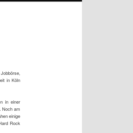
 Jobbörse,
it in Köln
 in einer
er. Noch am
ahen einige
 Hard Rock