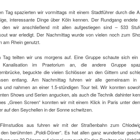
n Tag spazierten wir vormittags mit einem Stadtführer durch die Al
inige, interessante Dinge über Köln kennen. Der Rundgang endete
 den wir anschließend mit allen aufgestiegen sind – 533 Stuf
out war erledigt. Der Nachmittag wurde von vielen noch zum Sh
n am Rhein genutzt.
n Tag teilten wir uns morgens auf. Eine Gruppe schaute sich ein 
 Kanalisation im Praetorium an, die andere Gruppe spaz
ernbrücke, beguckte die vielen Schlösser an den Gittern und schle
assen entlang. Am Nachmittag fuhren wir alle gemeinsam i
os und nahmen an einer 1.5-stündigen Tour teil. Wir konnten sowoh
nten Shows und Serien angucken, als auch die Technik dahinter ken
ines „Green Screen“ konnten wir mit einem Klick in Paris unter de
r auf den Seychellen in der Sonne schwitzen.
Filmstudios aus fuhren wir mit der Straßenbahn zum Chlodwig
n den berühmten „Poldi-Döner“. Es hat allen ganz wunderbar gesc
llung von 30 Dönern auf einmal war auch für den Besitzer ein Highlig