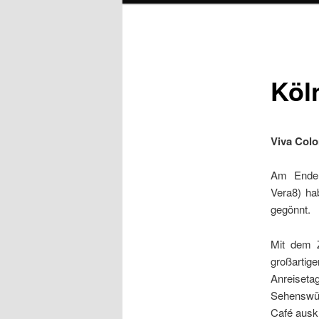
Köl
Viva Colo
Am Ende e
Vera8) ha
gegönnt.
Mit dem 
großartige
Anreisetag
Sehenswür
Café ausk