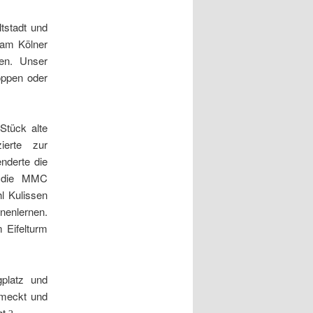
tstadt und
 am Kölner
en. Unser
oppen oder
Stück alte
ierte zur
nderte die
n die MMC
l Kulissen
nenlernen.
m Eifelturm
platz und
hmeckt und
ht