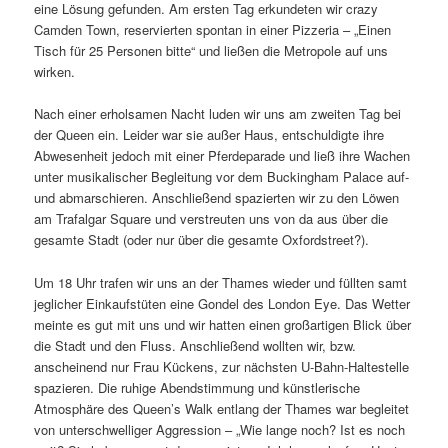
eine Lösung gefunden. Am ersten Tag erkundeten wir crazy
Camden Town, reservierten spontan in einer Pizzeria – „Einen
Tisch für 25 Personen bitte“ und ließen die Metropole auf uns
wirken.
Nach einer erholsamen Nacht luden wir uns am zweiten Tag bei
der Queen ein. Leider war sie außer Haus, entschuldigte ihre
Abwesenheit jedoch mit einer Pferdeparade und ließ ihre Wachen
unter musikalischer Begleitung vor dem Buckingham Palace auf-
und abmarschieren. Anschließend spazierten wir zu den Löwen
am Trafalgar Square und verstreuten uns von da aus über die
gesamte Stadt (oder nur über die gesamte Oxfordstreet?).
Um 18 Uhr trafen wir uns an der Thames wieder und füllten samt
jeglicher Einkaufstüten eine Gondel des London Eye. Das Wetter
meinte es gut mit uns und wir hatten einen großartigen Blick über
die Stadt und den Fluss. Anschließend wollten wir, bzw.
anscheinend nur Frau Kückens, zur nächsten U-Bahn-Haltestelle
spazieren. Die ruhige Abendstimmung und künstlerische
Atmosphäre des Queen’s Walk entlang der Thames war begleitet
von unterschwelliger Aggression – „Wie lange noch? Ist es noch