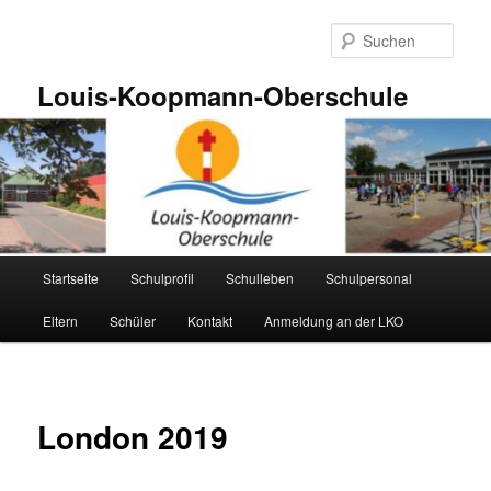
Zum
primären
Such
Inhalt
springen
Louis-Koopmann-Oberschule
Hauptmenü
Startseite
Schulprofil
Schulleben
Schulpersonal
Eltern
Schüler
Kontakt
Anmeldung an der LKO
London 2019