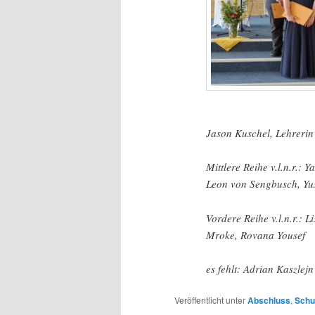
Jason Kuschel, Lehreri
Mittlere Reihe v.l.n.r.:
Leon von Sengbusch, Y
Vordere Reihe v.l.n.r.:
Mroke, Rovana Yousef
es fehlt: Adrian Kaszlejn
Veröffentlicht unter
Abschluss
,
Schu