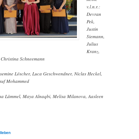
v.l.n.r.:
Devran
Pek,
Justin
Siemann,
Julius
Kranz,
n Christina Schneemann
 Yasemine Löscher, Luca Geschwendner, Niclas Heckel,
usuf Mohammed
 Lisa Lämmel, Maya Alnaqbi, Melisa Milanova, Aasleen
lleben