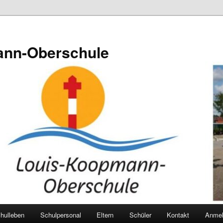
ann-Oberschule
hulleben
Schulpersonal
Eltern
Schüler
Kontakt
Anmel